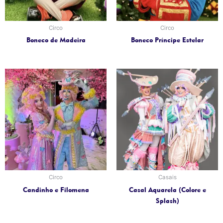
Circo
Circo
Boneco de Madeira
Boneco Príncipe Estelar
Circo
Casais
Candinho e Filomena
Casal Aquarela (Colore e
Splash)