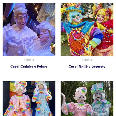
Casais
Casais
Casal Carinho e Fofura
Casal Grillô e Laçarote