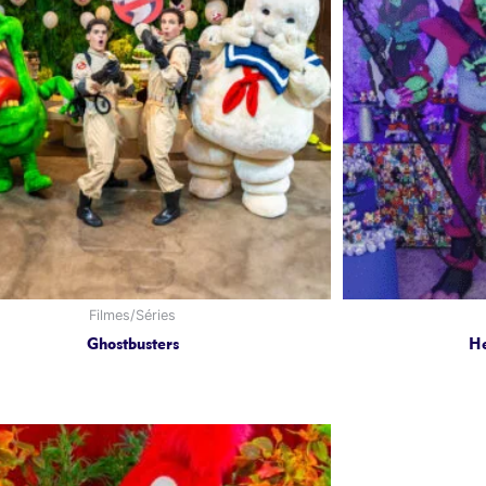
Filmes/Séries
Ghostbusters
He