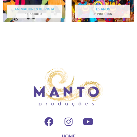
ANIMADORES DE PISTA
15 ANOS
12 PRODUTOS
31 PRODUTOS
F
I
Y
a
n
o
c
s
u
HOME