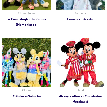
Filmes/Séries
Fantasia
A Casa Mágica da Gabby
Faunos e Irideska
(Humanizada)
Páscoa
Natal
Fofinho e Goducha
Mickey e Minnie (Confeiteiros
Natalinos)