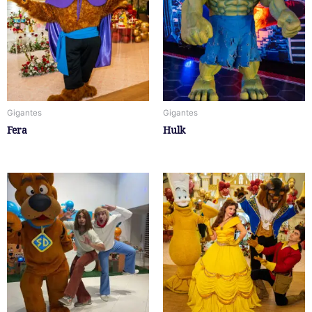
Gigantes
Gigantes
Fera
Hulk