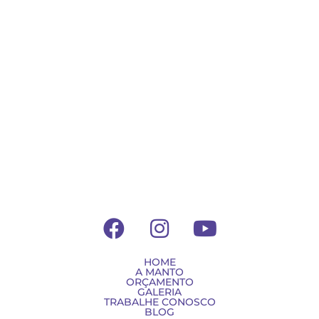
F
I
Y
a
n
o
c
s
u
HOME
A MANTO
e
t
t
ORÇAMENTO
GALERIA
b
a
u
TRABALHE CONOSCO
BLOG