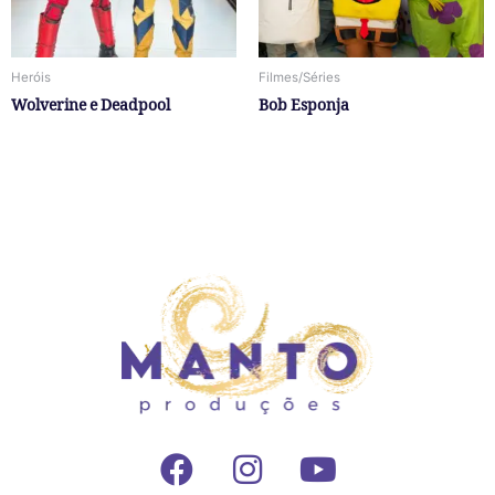
Heróis
Filmes/Séries
Wolverine e Deadpool
Bob Esponja
F
I
Y
a
n
o