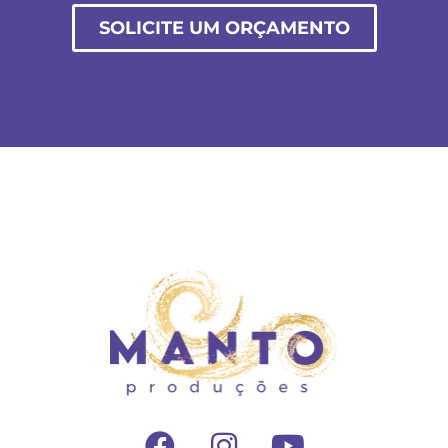
SOLICITE UM ORÇAMENTO
F
I
Y